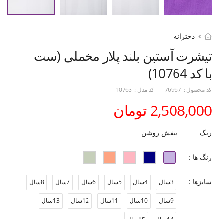
دخترانه
تیشرت آستین بلند پلار مخملی (ست
با کد 10764)
کد محصول :
76967
کد مدل :
10763
2,508,000 تومان
رنگ :
بنفش روشن
رنگ ها :
سایزها :
3سال
4سال
5سال
6سال
7سال
8سال
9سال
10سال
11سال
12سال
13سال