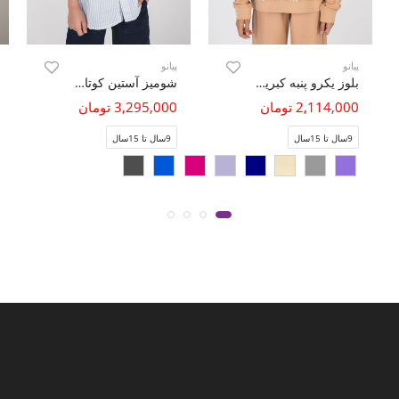
پیانو
پیانو
بلوز یکرو پنبه کبریتی آستین افتاده(ست با کد 10706)
شومیز آستین کوتاه راه راه
2,114,000 تومان
3,295,000 تومان
9سال تا 15سال
9سال تا 15سال