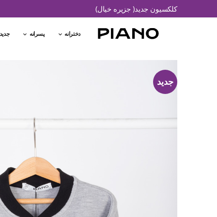
کلکسیون جدید( جزیره خیال)
دخترانه
پسرانه
جدید
جدید