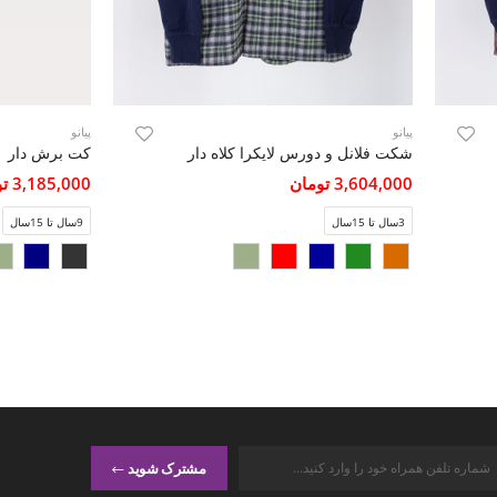
پیانو
پیانو
شکت فلانل و دورس لایکرا کلاه دار
کت برش دار
3,604,000 تومان
3,185,000 تومان
3سال تا 15سال
9سال تا 15سال
مشترک شوید