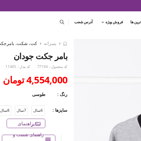
ترین ها
فروش ویژه
آدرس شعب
پسرانه
کت، شکت، بامرجکت 
بامر جکت جودان
کد محصول :
77194
کد مدل :
11445
4,554,000 تومان
رنگ :
طوسی
سایزها :
6سال
7سال
8سال
راهنمای سایز
راهنمای شست و