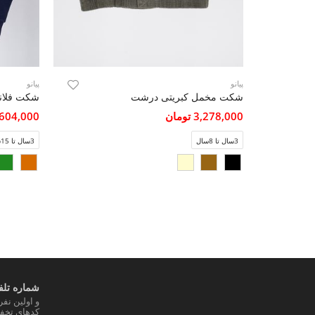
پیانو
پیانو
شکت مخمل کبریتی درشت
شکت فلانل
3,278,000 تومان
3,604,000 تو
3سال تا 8سال
3سال تا 15سال
شماره تلفن
و اولین نف
کدهای تخفی