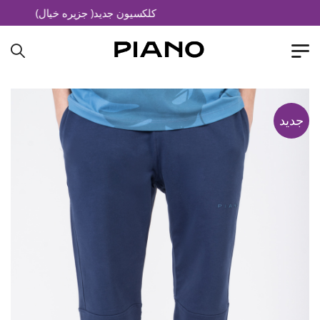
کلکسیون جدید( جزیره خیال)
جدید