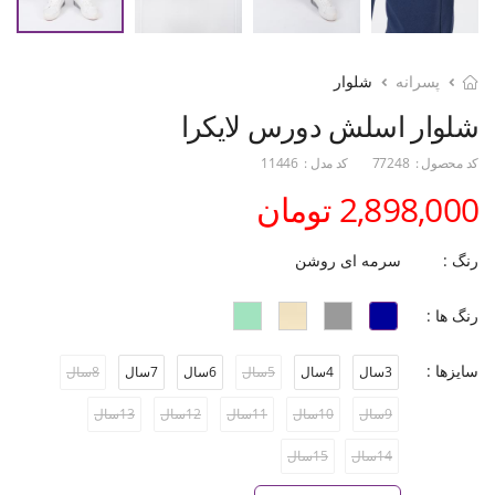
پسرانه
شلوار
شلوار اسلش دورس لایکرا
کد محصول :
77248
کد مدل :
11446
2,898,000 تومان
رنگ :
سرمه ای روشن
رنگ ها :
سایزها :
3سال
4سال
5سال
6سال
7سال
8سال
9سال
10سال
11سال
12سال
13سال
14سال
15سال