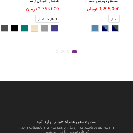
اسلش دورس سه نخ خار خورده (ست با کد 11242)
شلوار جودان ( ست با کد 11435)
3,298,000 تومان
2,763,000 تومان
3سال
3سال تا 15سال
شماره تلفن همراه خود را وارد کنید
و اولین نفری باشید که از زمان پروموشن ها و تخفیفات و حتی
کدهای تخفیف باخبر می‌شود!