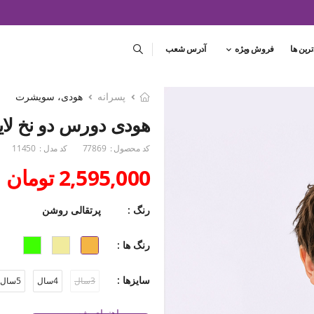
ترین ها
فروش ویژه
آدرس شعب
پسرانه
هودی، سویشرت
هودی دورس دو نخ لایکرا 
کد محصول :
77869
کد مدل :
11450
2,595,000 تومان
رنگ :
پرتقالی روشن
رنگ ها :
سایزها :
3سال
4سال
5سال
راهنمای شست و