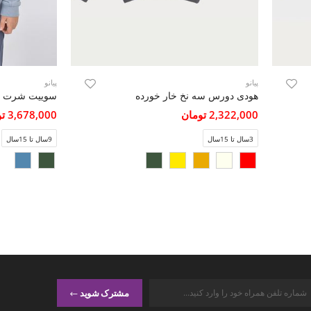
پیانو
پیانو
هودی دورس سه نخ خار خورده
2,322,000 تومان
3,678,000 تومان
3سال تا 15سال
9سال تا 15سال
مشترک شوید