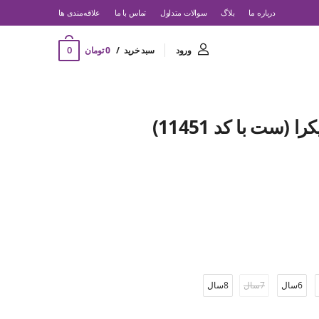
درباره ما
بلاگ
سوالات متداول
تماس با ما
‌علاقه‌مندی ها
0
ورود
سبد خرید
0 تومان
(ست با کد 11451)
6سال
7سال
8سال