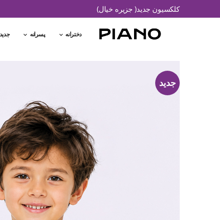
کلکسیون جدید( جزیره خیال)
دخترانه
پسرانه
جدید
جدید