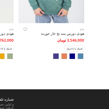
پیانو
پیانو
هودی دورس سه نخ خار خورده
هودی دور
3,546,000 تومان
2,762,000 تو
9سال تا 15سال
3سال تا 15سال
شماره تلفن
و اولین نف
کدهای تخفی