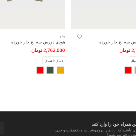
پیانو
س سه نخ خار خورده
هودی دورس سه نخ خار خورده
مان
2,762,000 تومان
3سال تا 4سال
 همراه خود را وارد کنید
ری باشید که از زمان پروموشن ها و تخفیفات و حتی
ف باخبر می‌شود!