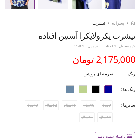
پسرانه
تیشرت
تیشرت یکرولایکرا آستین افتاده
کد محصول :
78214
کد مدل :
11461
2,175,000 تومان
رنگ :
سرمه ای روشن
رنگ ها :
سایزها :
9سال
10سال
11سال
12سال
13سال
14سال
15سال
راهنمای شست و شو