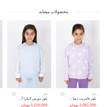
محصولات مشابه
پیانو
پیانو
بلوز فاینریب دمپا چاک دار (ست با کد 10702)
بلوز دورس لایکرا آستین نارنگ (ست با کد 10712)
2,082,000 تومان
2,220,000 تومان