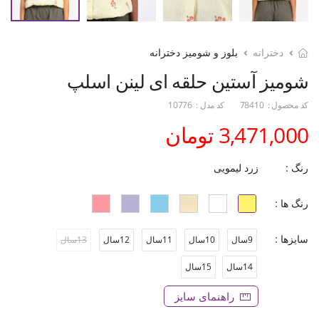
دخترانه
بلوز و شومیز دخترانه
شومیز آستین حلقه ای لینن اسلپ
کد محصول :
78410
کد مدل :
10776
3,471,000 تومان
رنگ :
زرد لیمویی
رنگ ها :
سایزها :
9سال
10سال
11سال
12سال
13سال
14سال
15سال
راهنمای سایز