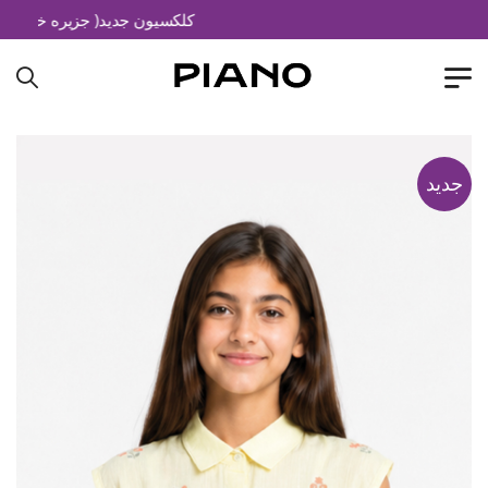
کلکسیون جدید( جزیره خیال)
جدید