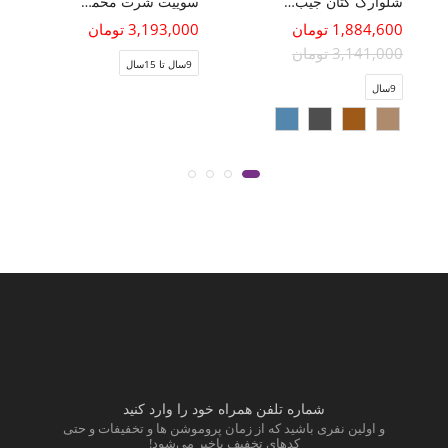
شلوارک کتان جیب دار
سوییت شرت مخمل (ست با کد 10472)
1,884,600 تومان
3,193,000 تومان
3,141,000 تومان
9سال تا 15سال
9سال
شماره تلفن همراه خود را وارد کنید
و اولین نفری باشید که از زمان پروموشن ها و تخفیفات و حتی
کدهای تخفیف باخبر می‌شود!