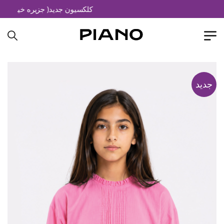
کلکسیون جدید( جزیره خیال)
جدید