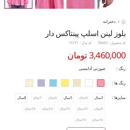
دخترانه
بلوز لینن اسلپ پینتاکس دار
کد محصول :
78483
کد مدل :
10771
3,460,000 تومان
رنگ :
صورتی آدامسی
رنگ ها :
سایزها :
3سال
4سال
5سال
6سال
7سال
8سال
9سال
10سال
11سال
12سال
13سال
14سال
15سال