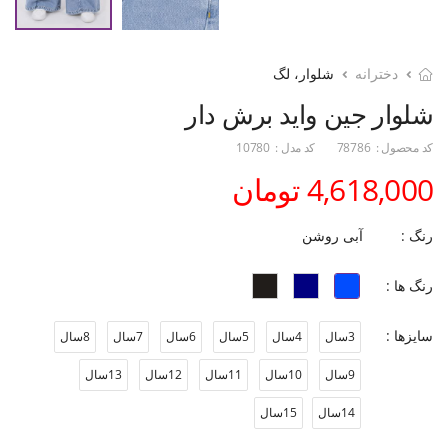
دخترانه
شلوار، لگ
شلوار جین واید برش دار
کد محصول :
78786
کد مدل :
10780
4,618,000 تومان
رنگ :
آبی روشن
رنگ ها :
سایزها :
3سال
4سال
5سال
6سال
7سال
8سال
9سال
10سال
11سال
12سال
13سال
14سال
15سال