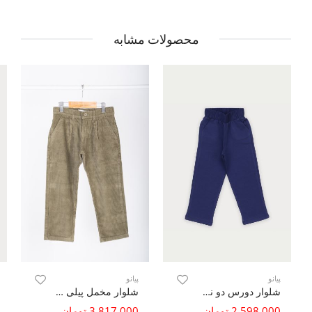
محصولات مشابه
پیانو
پیانو
شلوار دورس دو نخ جیب دار (ست با کد 10371)
شلوار مخمل پیلی دار
2,598,000 تومان
3,817,000 تومان