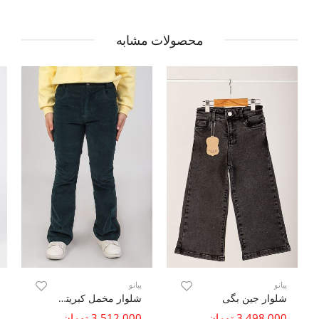
محصولات مشابه
پیانو
پیانو
شلوار جین بگی
شلوار مخمل کبریتی فلر
3,498,000 تومان
3,512,000 تومان