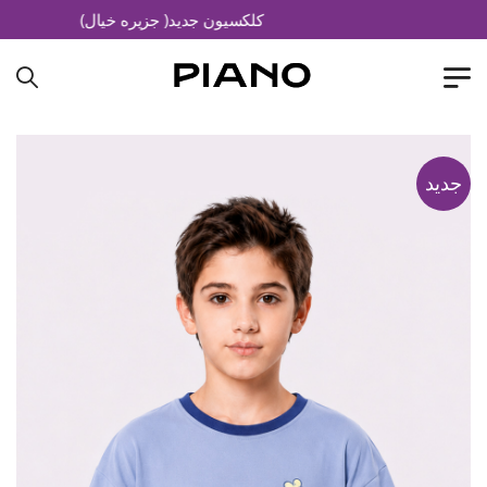
کلکسیون جدید( جزیره خیال)
جدید