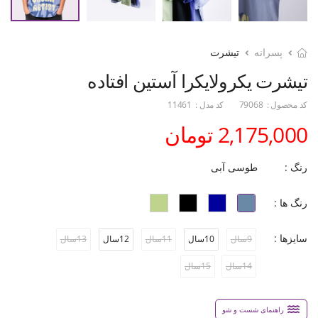
پسرانه
تیشرت
تیشرت یکرولایکرا آستین افتاده
کد محصول :
79068
کد مدل :
11461
2,175,000 تومان
رنگ :
طوسی آبی
رنگ ها :
سایزها :
9سال
10سال
11سال
12سال
13سال
14سال
15سال
راهنمای شست و شو