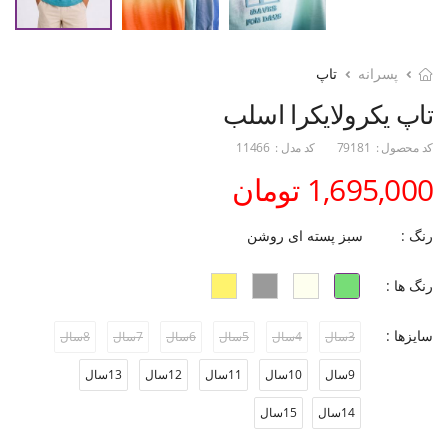
پسرانه
تاپ
تاپ یکرولایکرا اسلب
کد محصول :
79181
کد مدل :
11466
1,695,000 تومان
رنگ :
سبز پسته ای روشن
رنگ ها :
سایزها :
3سال
4سال
5سال
6سال
7سال
8سال
9سال
10سال
11سال
12سال
13سال
14سال
15سال