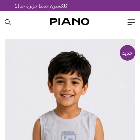
کلکسیون جدید( جزیره خیال)
جدید