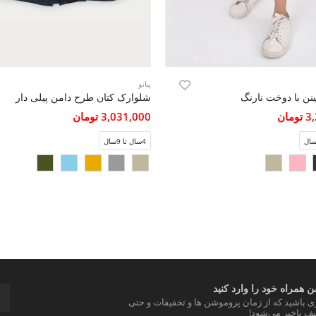
پیانو
نن با دوخت نارنگ
شلوارک کتان طرح دامن پیلی دار
مان
3,031,000 تومان
4سال تا 9سال
 همراه خود را وارد کنید
ری باشید که از زمان پروموشن ها و تخفیفات و حتی
ف باخبر می‌شود!