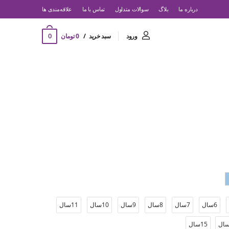
درباره ما
بلاگ
سوالات متداول
تماس با ما
‌علاقه‌مندی ها
0
ورود
سبد خرید
0 تومان
6سال
7سال
8سال
9سال
10سال
11سال
15سال