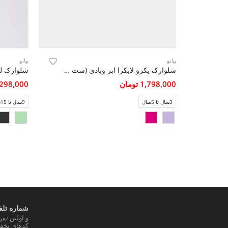
پیانو
پیانو
شلوارک یکرو لایکرا ابر وبادی (ست با 10403)
شلوارک لی
1,798,000 تومان
3,298,000 تو
3سال تا 5سال
9سال تا 15سال
شماره تلفن
و اولین نف
کدهای تخفی