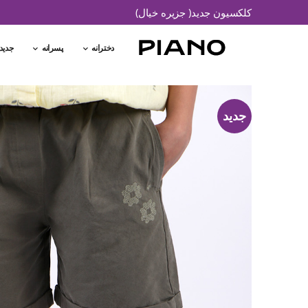
کلکسیون جدید( جزیره خیال)
دخترانه
پسرانه
جدید
جدید