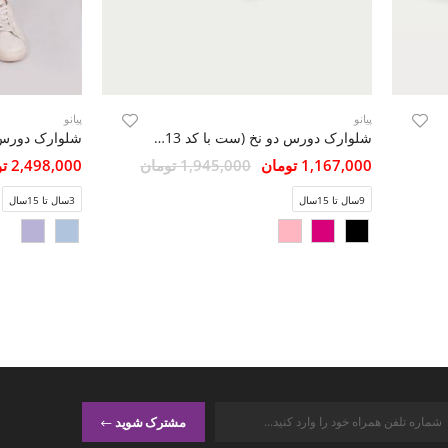
پیانو
پیانو
شلوارک دورس دو نخ (ست با کد 10413)
1,167,000 تومان
1,945,000 تومان
2,498,000 تومان
9سال تا 15سال
3سال تا 15سال
مشترک شوید