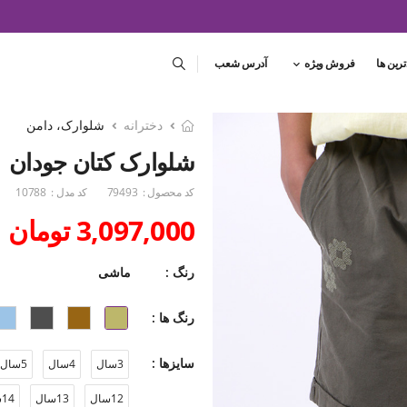
ترین ها
فروش ویژه
آدرس شعب
دخترانه
شلوارک، دامن
شلوارک کتان جودان
کد محصول :
79493
کد مدل :
10788
3,097,000 تومان
رنگ :
ماشی
رنگ ها :
سایزها :
3سال
4سال
5سال
12سال
13سال
14سال