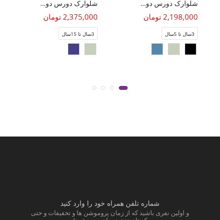
شلوارک دورس دو نخ جیب دار
شلوارک دورس دو نخ (ست با کد 11478)
2,198,000 تومان
2,375,000 تومان
3سال تا 5سال
3سال تا 15سال
شماره تلفن همراه خود را وارد کنید
و اولین نفری باشید که از زمان پروموشن ها و تخفیفات و حتی