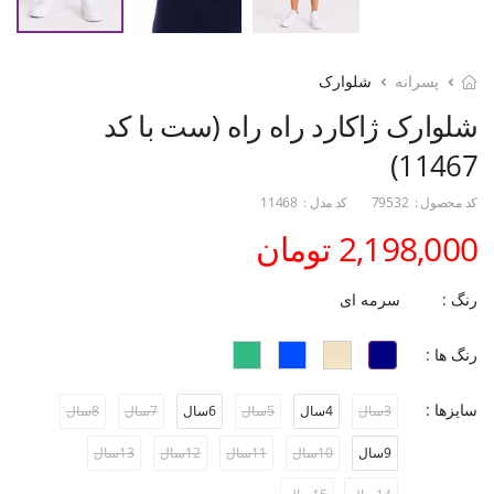
پسرانه
شلوارک
شلوارک ژاکارد راه راه (ست با کد
11467)
کد محصول :
79532
کد مدل :
11468
2,198,000 تومان
رنگ :
سرمه ای
رنگ ها :
سایزها :
3سال
4سال
5سال
6سال
7سال
8سال
9سال
10سال
11سال
12سال
13سال