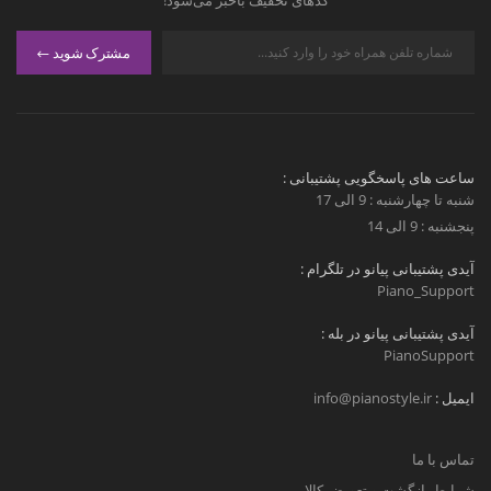
کدهای تخفیف باخبر می‌شود!
مشترک شوید
ساعت های پاسخگویی پشتیبانی :
شنبه تا چهارشنبه : 9 الی 17
پنجشنبه : 9 الی 14
آیدی پشتیبانی پیانو در تلگرام :
Piano_Support
آیدی پشتیبانی پیانو در بله :
PianoSupport
ایمیل :
info@pianostyle.ir
تماس با ما
شرایط بازگشت و تعویض کالا