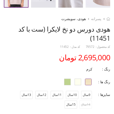
پسرانه
هودی، سویشرت
هودی دورس دو نخ لایکرا (ست با کد
11451)
کد محصول :
79572
کد مدل :
11452
2,695,000 تومان
رنگ :
کرم
رنگ ها :
سایزها :
9سال
10سال
11سال
12سال
13سال
14سال
15سال