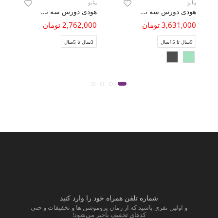
پیانو
پیانو
هودی دورس سه نخ خار خورده تمام چاپ
هودی دورس سه نخ خار خورده
3,631,000 تومان
2,762,000 تومان
9سال تا 15سال
3سال تا 5سال
شماره تلفن همراه خود را وارد کنید
و اولین نفری باشید که از زمان پروموشن ها و تخفیفات و حتی
کدهای تخفیف باخبر می‌شود!