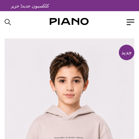
کلکسیون جدید( جزیره خیال)
جدید