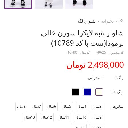
دخترانه
شلوار، لگ
شلوار پنبه لایکرا سوزن خالی
برمودا(ست با کد 10789)
کد محصول :
79625
کد مدل :
10790
2,498,000 تومان
رنگ :
استخوانی
رنگ ها :
سایزها :
3سال
4سال
5سال
6سال
7سال
8سال
9سال
10سال
11سال
12سال
13سال