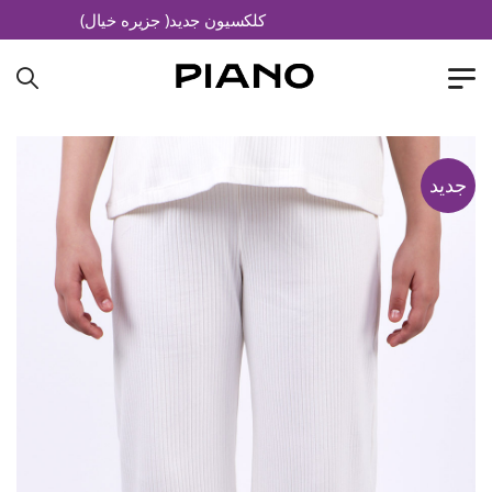
کلکسیون جدید( جزیره خیال)
جدید