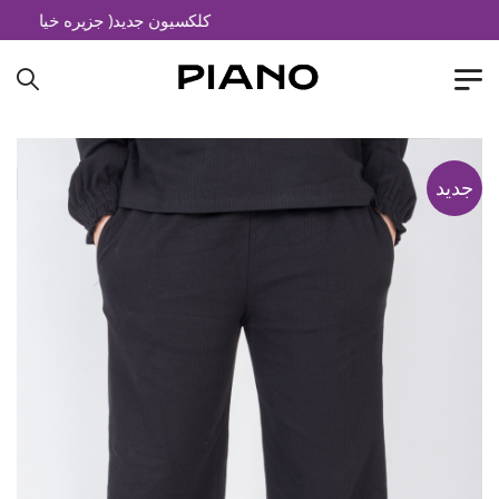
کلکسیون جدید( جزیره خیال)
جدید