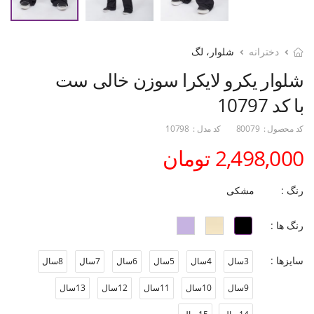
دخترانه
شلوار، لگ
شلوار یکرو لایکرا سوزن خالی ست
با کد 10797
کد محصول :
80079
کد مدل :
10798
2,498,000 تومان
رنگ :
مشکی
رنگ ها :
سایزها :
3سال
4سال
5سال
6سال
7سال
8سال
9سال
10سال
11سال
12سال
13سال