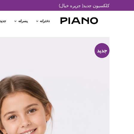
کلکسیون جدید( جزیره خیال)
دخترانه
پسرانه
جدید
جدید