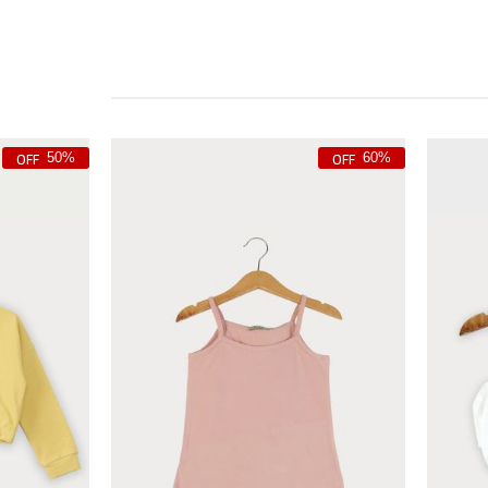
50%
60%