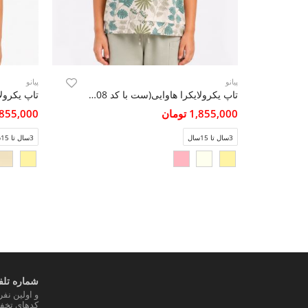
پیانو
پیانو
تاپ یکرولایکرا هاوایی(ست با کد 10808)
1,855,000 تومان
1,855,000 تو
3سال تا 15سال
3سال تا 15سال
شماره تلفن
و اولین نف
کدهای تخفی