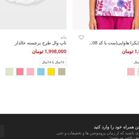
پیانو
تاپ یکرولایکرا هاوایی(ست با کد 10808)
تاپ وال طرح برجسته خالدار
مان
1,998,000 تومان
10سال تا 14سال
 همراه خود را وارد کنید
ری باشید که از زمان پروموشن ها و تخفیفات و حتی
ف باخبر می‌شود!