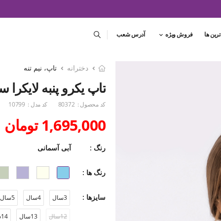
ترین ها
فروش ویژه
آدرس شعب
دخترانه
تاپ، نیم تنه
تاپ یکرو پنبه لایکرا 
کد محصول :
80372
کد مدل :
10799
1,695,000 تومان
رنگ :
آبی آسمانی
رنگ ها :
سایزها :
3سال
4سال
5سال
12سال
13سال
14سال