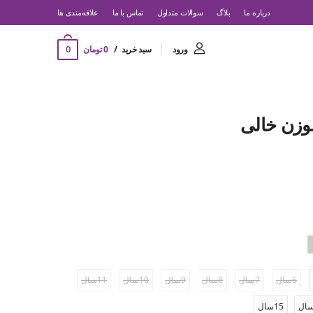
درباره ما
بلاگ
سوالات متداول
تماس با ما
‌علاقه‌مندی ها
0
ورود
سبد خرید
0 تومان
سوزن خالی
6سال
7سال
8سال
9سال
10سال
11سال
15سال