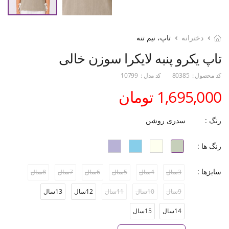
دخترانه
تاپ، نیم تنه
تاپ یکرو پنبه لایکرا سوزن خالی
کد محصول :
80385
کد مدل :
10799
1,695,000 تومان
رنگ :
سدری روشن
رنگ ها :
سایزها :
3سال
4سال
5سال
6سال
7سال
8سال
9سال
10سال
11سال
12سال
13سال
14سال
15سال