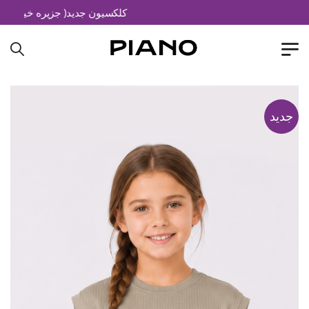
کلکسیون جدید( جزیره خیال)
جدید