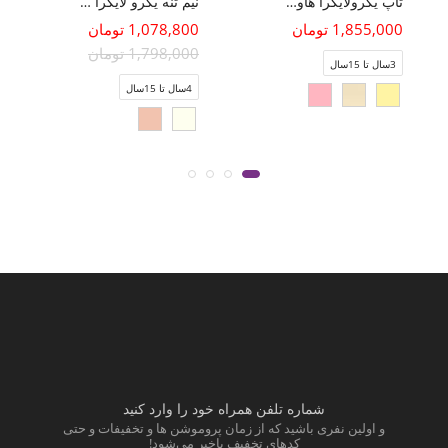
تاپ یکرولایکرا هاوایی(ست با کد 10808)
نیم تنه یکرو لایکرا اسلپ آستین کوتاه
1,855,000 تومان
1,078,800 تومان
1,798,000 تومان
3سال تا 15سال
4سال تا 15سال
شماره تلفن همراه خود را وارد کنید
و اولین نفری باشید که از زمان پروموشن ها و تخفیفات و حتی
کدهای تخفیف باخبر می‌شود!