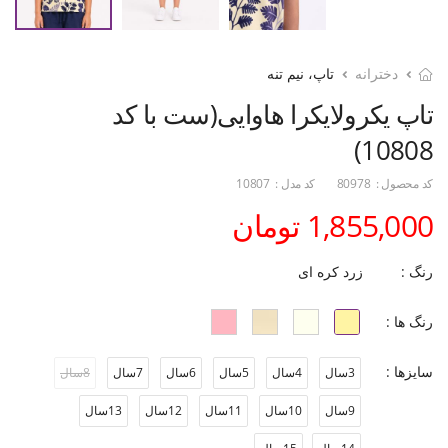
دخترانه
تاپ، نیم تنه
تاپ یکرولایکرا هاوایی(ست با کد
10808)
کد محصول :
80978
کد مدل :
10807
1,855,000 تومان
رنگ :
زرد کره ای
رنگ ها :
سایزها :
3سال
4سال
5سال
6سال
7سال
8سال
9سال
10سال
11سال
12سال
13سال