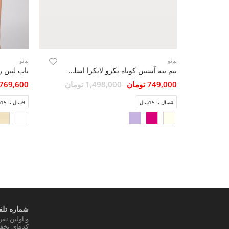
پیانو
پیانو
نیم تنه آستین کوتاه یکرو لایکرا اسلپ (ست با 10235)
تاپ لینن ر
749,000 تومان
1,498,000 تومان
1,769,600 تو
4سال تا 15سال
9سال تا 15سال
شماره تلفن
و اولین نف
کدهای تخفی