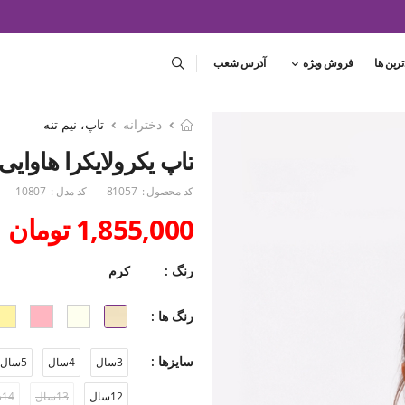
ترین ها
فروش ویژه
آدرس شعب
دخترانه
تاپ، نیم تنه
تاپ یکرولایکرا هاوایی(ست 
کد محصول :
81057
کد مدل :
10807
1,855,000 تومان
رنگ :
کرم
رنگ ها :
سایزها :
3سال
4سال
5سال
12سال
13سال
14سال