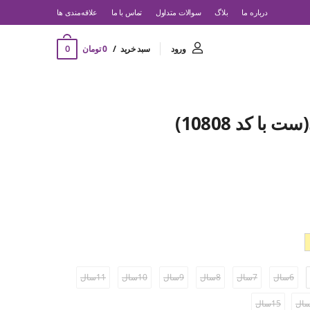
درباره ما
بلاگ
سوالات متداول
تماس با ما
‌علاقه‌مندی ها
0
ورود
سبد خرید
0 تومان
با کد 10808)
6سال
7سال
8سال
9سال
10سال
11سال
15سال