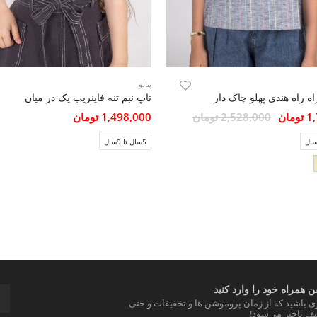
پیانو
اه راه هندی پهلو چاک دار
تاپ نبم تنه فاینریب یک در میان
مان
2,528,000 تومان
1,498,000 تومان
5سال تا 9سال
 همراه خود را وارد کنید
ری باشید که از زمان پروموشن ها و تخفیفات و حتی
ف باخبر می‌شود!