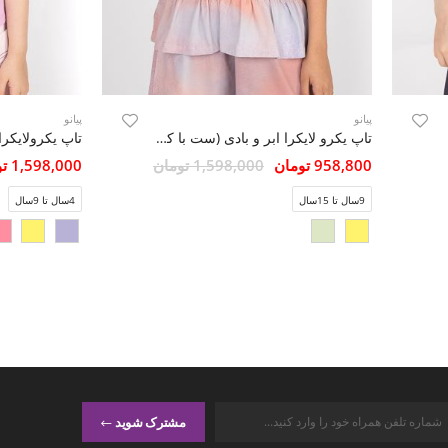
پیانو
پیانو
تاپ یکرو لایکرا ابر و بادی (ست با کد 10444)
تاپ یکرولایکرا
958,800 تومان
1,598,000 تومان
1,598,000 تومان
9سال تا 15سال
4سال تا 9سال
مشترک شوید