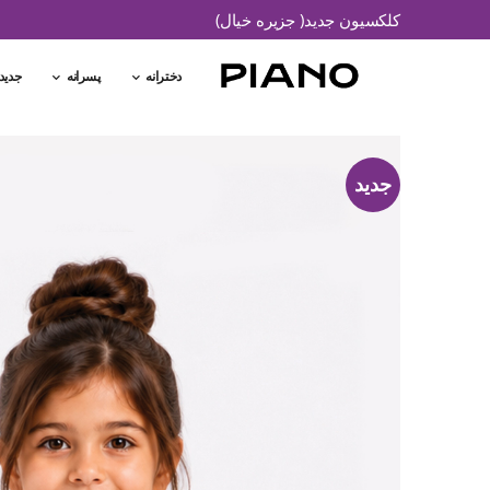
کلکسیون جدید( جزیره خیال)
دخترانه
پسرانه
جدید
جدید