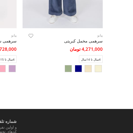
پیانو
پیانو
سرهمی مخمل کبریتی
سرهمی شل
4,271,000 تومان
4,728,000 تو
4سال تا 14سال
4سال تا 15سال
شماره تلفن
و اولین نف
کدهای تخفی