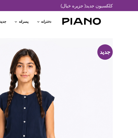
کلکسیون جدید( جزیره خیال)
دخترانه
پسرانه
جدید
جدید