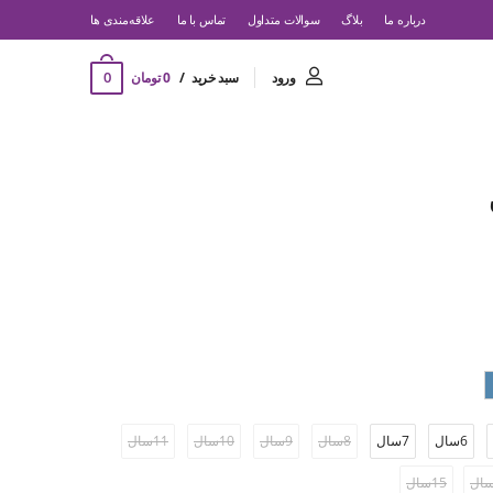
درباره ما
بلاگ
سوالات متداول
تماس با ما
‌علاقه‌مندی ها
0
ورود
سبد خرید
0 تومان
6سال
7سال
8سال
9سال
10سال
11سال
15سال