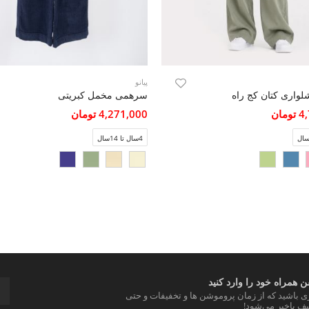
پیانو
واری کتان کج راه
سرهمی مخمل کبریتی
مان
4,271,000 تومان
4سال تا 14سال
 همراه خود را وارد کنید
ری باشید که از زمان پروموشن ها و تخفیفات و حتی
ف باخبر می‌شود!