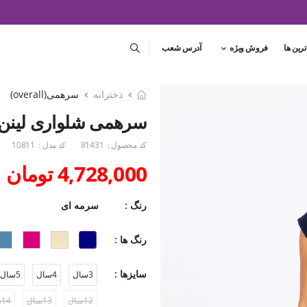
ترین ها
فروش ویژه
آدرس شعب
دخترانه
سرهمی(overall)
سرهمی شلواری لینن
کد محصول :
81431
کد مدل :
10811
4,728,000 تومان
رنگ :
سرمه ای
رنگ ها :
سایزها :
3سال
4سال
5سال
12سال
13سال
14سال