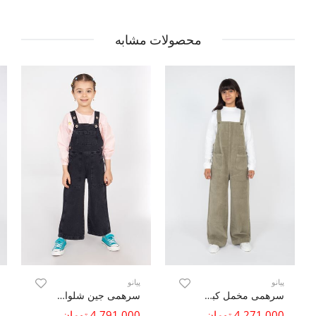
محصولات مشابه
پیانو
پیانو
سرهمی مخمل کبریتی
سرهمی جین شلواری
4,271,000 تومان
4,791,000 تومان