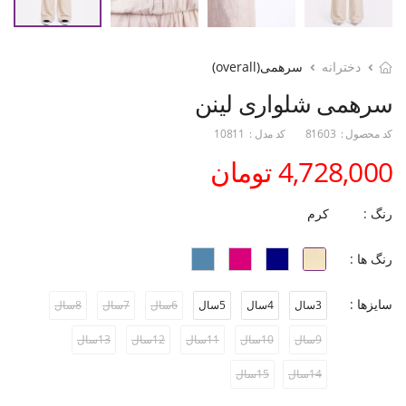
دخترانه
سرهمی(overall)
سرهمی شلواری لینن
کد محصول :
81603
کد مدل :
10811
4,728,000 تومان
رنگ :
کرم
رنگ ها :
سایزها :
3سال
4سال
5سال
6سال
7سال
8سال
9سال
10سال
11سال
12سال
13سال
14سال
15سال