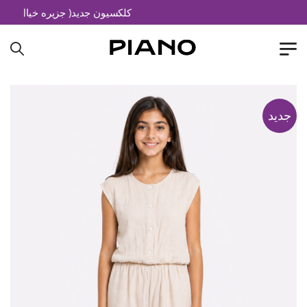
کلکسیون جدید( جزیره خیال)
جدید