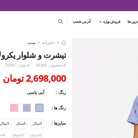
ترین ها
فروش ویژه
آدرس شعب
دخترانه
ست
تیشرت و شلوار یکرول
کد محصول :
82260
کد مدل :
10787
2,698,000 تومان
رنگ :
آبی یاسی
رنگ ها :
سایزها :
3سال
4سال
5سال
12سال
13سال
14سال