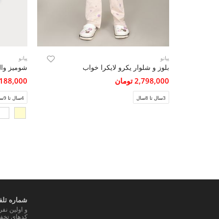
پیانو
پیانو
بلوز و شلوار یکرو لایکرا خواب
2,798,000 تومان
3,188,000 تو
3سال تا 8سال
4سال تا 9سال
شماره تلفن
و اولین نف
کدهای تخفی