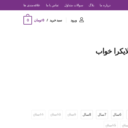
درباره ما
بلاگ
سوالات متداول
تماس با ما
‌علاقه‌مندی ها
0
ورود
سبد خرید
0 تومان
ایکرا خواب
6سال
7سال
8سال
9سال
10سال
11سال
15سال