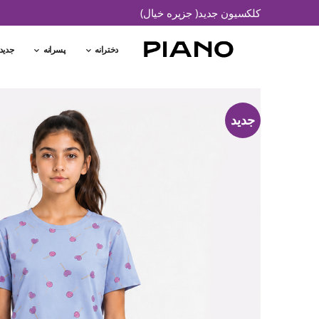
کلکسیون جدید( جزیره خیال)
دخترانه
پسرانه
جدید
جدید