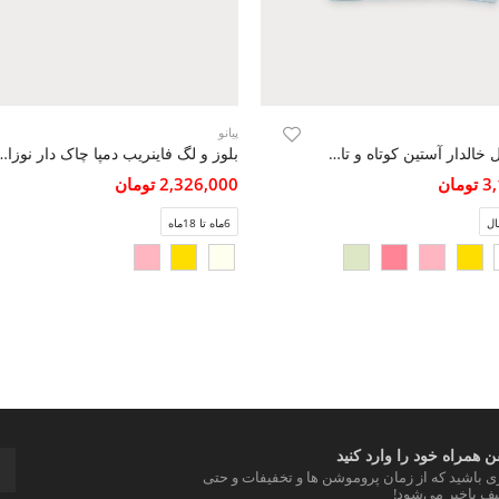
پیانو
شومیز وال خالدار آستین کوتاه و تاپ یکرو لایکرا
بلوز و لگ فاینریب دمپا چ
مان
2,326,000 تومان
6ماه تا 18ماه
 همراه خود را وارد کنید
ری باشید که از زمان پروموشن ها و تخفیفات و حتی
ف باخبر می‌شود!